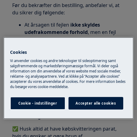
Før du bekræfter din bestilling, anbefaler vi, at
du sikrer dig følgende:
At årsagen til fejlen
ikke skyldes
udefrakommende forhold
, men en fejl
eller mangel på selve produktet
At fejlen
ikke er beskrevet i
Cookies
brugsvejledningen
, og at du ikke selv kan
afhjælpe problemet (fx indstillinger eller
Vi anvender cookies og andre teknologier til sideoptimering samt
salgsfremmende og markedsføringsmæssige formål. Vi deler også
ændret installation)
information om din anvendelse af vores website med sociale medier,
At produktet er
omfattet af
reklame- og analysepartnere. Ved at klikke på “Accepter alle cookies”
accepterer du vores anvendelse af cookies. For mere information bedes
reklamationsret
, og at
købskvitteringen
du besøge vores cookie-meddelelse.
er klar
, når teknikeren ankommer
Bestiller du service
på vegne af en anden
, er
Cookie - indstillinger
Accepter alle cookies
det den, der foretager bestillingen, som
hæfter
for betalingen
.
✅ Husk altid at have købskvitteringen parat,
hvis du ønsker at gøre brug af