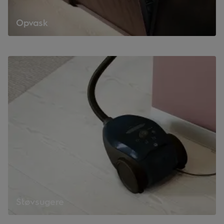
Opvask
Støvsugere