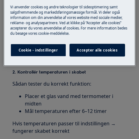
Hvis skabet er tændt, men kompressoren er
Vi anvender cookies og andre teknologier til sideoptimering samt
stille:
salgsfremmende og markedsføringsmæssige formål. Vi deler også
information om din anvendelse af vores website med sociale medier,
reklame- og analysepartnere. Ved at klikke på “Accepter alle cookies”
Produktet kan være i
automatisk
accepterer du vores anvendelse af cookies. For mere information bedes
afrimning
du besøge vores cookie-meddelelse.
Afrimning sker jævnligt og varer ca. 30
minutter
Cookie - indstillinger
Accepter alle cookies
Kompressoren starter igen efterfølgende
2. Kontrollér temperaturen i skabet
Sådan tester du korrekt funktion:
Placer et glas vand med termometer i
midten
Mål temperaturen efter 6–12 timer
Hvis temperaturen passer til indstillingen →
fungerer skabet korrekt