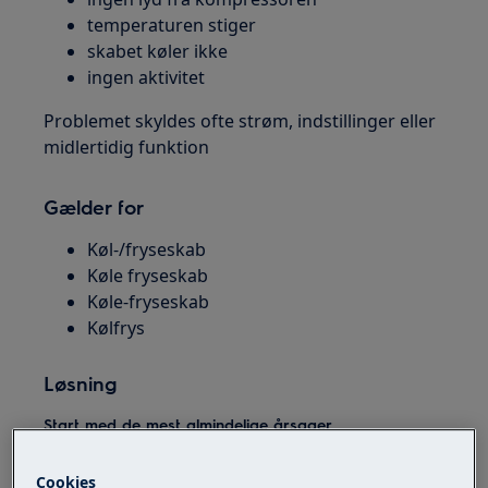
temperaturen stiger
skabet køler ikke
ingen aktivitet
Problemet skyldes ofte strøm, indstillinger eller
midlertidig funktion
Gælder for
Køl-/fryseskab
Køle fryseskab
Køle-fryseskab
Kølfrys
Løsning
Start med de mest almindelige årsager
1. Vent og lyt efter drift
Cookies