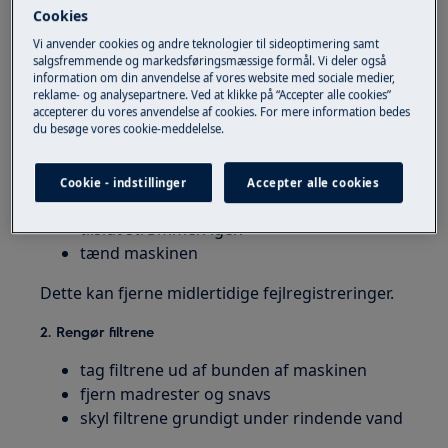
Cookies
Fejl i28 skyldes oftest en blokering i
Vi anvender cookies og andre teknologier til sideoptimering samt
afløbssystemet. Start derfor med at kontrollere
salgsfremmende og markedsføringsmæssige formål. Vi deler også
filtre, afløbsslange og afløb, før du undersøger
information om din anvendelse af vores website med sociale medier,
reklame- og analysepartnere. Ved at klikke på “Accepter alle cookies”
andre mulige årsager.
accepterer du vores anvendelse af cookies. For mere information bedes
du besøge vores cookie-meddelelse.
1. Sluk og genstart maskinen
sluk opvaskemaskinen
Cookie - indstillinger
Accepter alle cookies
afbryd strømmen i et par minutter
tilslut strømmen igen
tænd maskinen
Dette kan fjerne midlertidige fejlregistreringer.
2. Rengør filtrene
tag filtrene ud af bunden af maskinen
fjern madrester og snavs
skyl filtrene grundigt under rindende vand