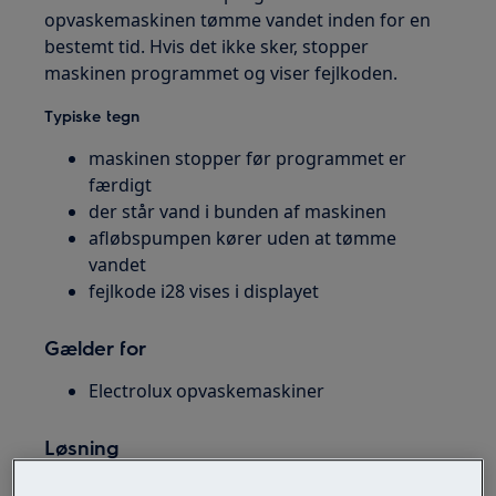
opvaskemaskinen tømme vandet inden for en
bestemt tid. Hvis det ikke sker, stopper
maskinen programmet og viser fejlkoden.
Typiske tegn
maskinen stopper før programmet er
færdigt
der står vand i bunden af maskinen
afløbspumpen kører uden at tømme
vandet
fejlkode i28 vises i displayet
Gælder for
Electrolux opvaskemaskiner
Løsning
Start med det vigtigste