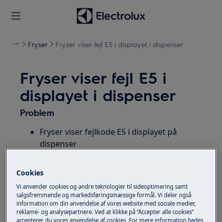
Fryser
Fryser viser fejl E5 i displayet i dispenser
Fryser viser fejl E5 i
displayet i dispenser
Problem
Fryser viser fejlkode E5 i displayet på
dispenser
Gælder for
Cookies
Vi anvender cookies og andre teknologier til sideoptimering samt
Fryseskab med isdispenser
salgsfremmende og markedsføringsmæssige formål. Vi deler også
information om din anvendelse af vores website med sociale medier,
Løsning
reklame- og analysepartnere. Ved at klikke på “Accepter alle cookies”
accepterer du vores anvendelse af cookies. For mere information bedes