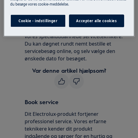
du besøge vores cookie-meddelelse.
E5 indikerer der er et elektrisk problem
med ismaskinen
Cookie - indstillinger
Accepter alle cookies
Vi anbefaler at du booker besøg af en
vores specialuddannede serviceteknikere.
Du kan døgnet rundt nemt bestille et
servicebesøg online, og selv vælge den
ønskede dato for besøget.
Var denne artikel hjælpsom?
Book service
Dit Electrolux-produkt fortjener
professionel service. Vores erfarne
teknikere kender dit produkt
indgående og sørger for en hurtig og