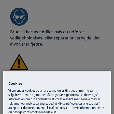
Brug sikkerhedsbriller, hvis du udfører
vedligeholdelses- eller reparationsarbejde, der
involverer fjedre.
ADVARSEL!
RISIKO FOR FORBRÆNDINGER
Cookies
Før enhver reparation eller
Vi anvender cookies og andre teknologier til sideoptimering samt
vedligeholdelsesopgave, sørg for at apparatet
salgsfremmende og markedsføringsmæssige formål. Vi deler også
ikke er varmt.
information om din anvendelse af vores website med sociale medier,
reklame- og analysepartnere. Ved at klikke på “Accepter alle cookies”
accepterer du vores anvendelse af cookies. For mere information bedes
du besøge vores cookie-meddelelse.