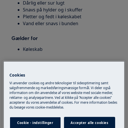
Dårlig eller sur lugt
Snavs på hylder og i skuffer
Pletter og fedt i køleskabet
Vand eller snavs i bunden
Gælder for
Køleskab
Løsning
Start med det vigtigste først
Cookies
Vi anvender cookies og andre teknologier til sideoptimering samt
Sluk køleskabet under rengøring
salgsfremmende og markedsføringsmæssige formål. Vi deler også
information om din anvendelse af vores website med sociale medier,
1. Tøm køleskabet
reklame- og analysepartnere. Ved at klikke på “Accepter alle cookies”
accepterer du vores anvendelse af cookies. For mere information bedes
Fjern alle madvarer
du besøge vores cookie-meddelelse.
Kassér gamle eller dårlige varer
Cookie - indstillinger
Accepter alle cookies
2. Tag hylder og skuffer ud