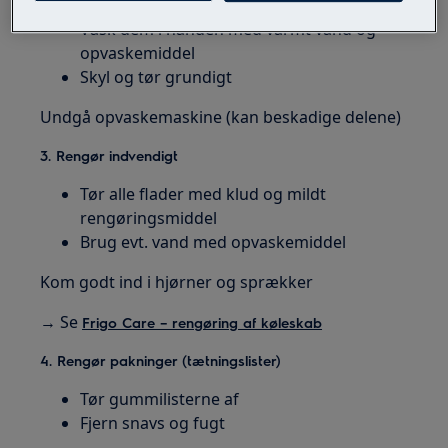
Vask dem i hånden med varmt vand og
opvaskemiddel
Skyl og tør grundigt
Undgå opvaskemaskine (kan beskadige delene)
3. Rengør indvendigt
Tør alle flader med klud og mildt
rengøringsmiddel
Brug evt. vand med opvaskemiddel
Kom godt ind i hjørner og sprækker
→ Se
Frigo Care – rengøring af køleskab
4. Rengør pakninger (tætningslister)
Tør gummilisterne af
Fjern snavs og fugt