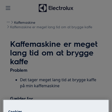
Kaffemaskine
Kaffemaskine er meget lang tid om at brygge kaffe
Kaffemaskine er meget
lang tid om at brygge
kaffe
Problem
Det tager meget lang tid at brygge kaffe
på min kaffemaskine
Gælder for
Kaffemaskiner
Cookies