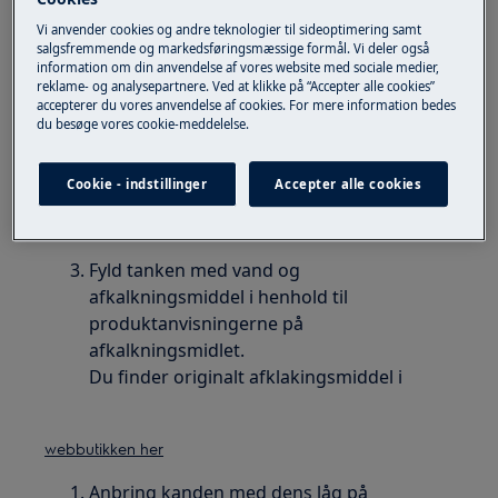
Vi anvender cookies og andre teknologier til sideoptimering samt
Løsning
salgsfremmende og markedsføringsmæssige formål. Vi deler også
information om din anvendelse af vores website med sociale medier,
Hvis kaffemaskinen er længe om at lave
reklame- og analysepartnere. Ved at klikke på “Accepter alle cookies”
accepterer du vores anvendelse af cookies. For mere information bedes
kaffe er problemet ofte, at maskinen skal
du besøge vores cookie-meddelelse.
afkalkes.
Cookie - indstillinger
Accepter alle cookies
Det anbefales at afkalke kedlen hver 3.
måned.
Fyld tanken med vand og
afkalkningsmiddel i henhold til
produktanvisningerne på
afkalkningsmidlet.
Du finder originalt afklakingsmiddel i
webbutikken her
Anbring kanden med dens låg på