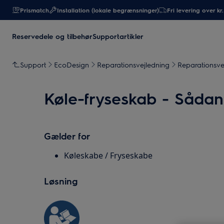
Prismatch
Installation (lokale begrænsninger)
Fri levering over kr
Reservedele og tilbehør
Supportartikler
Support
EcoDesign
Reparationsvejledning
Reparationsve
Køle-fryseskab - Sådan 
Gælder for
Køleskabe / Fryseskabe
Løsning