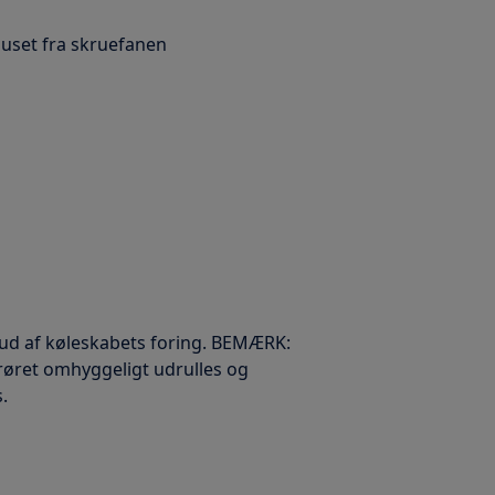
 huset fra skruefanen
t ud af køleskabets foring. BEMÆRK:
rrøret omhyggeligt udrulles og
.