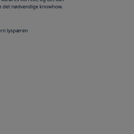
dde det nødvendige knowhow.
jern lyspæren