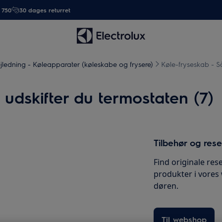
. 750
30 dages returret
jledning - Køleapparater (køleskabe og frysere)
Køle-fryseskab - S
udskifter du termostaten (7)
Tilbehør og res
Find originale rese
produkter i vores
døren.
Til webshop