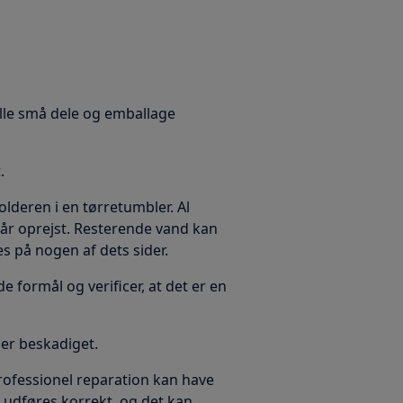
alle små dele og emballage
.
olderen i en tørretumbler. Al
år oprejst. Resterende vand kan
s på nogen af dets sider.
e formål og verificer, at det er en
t er beskadiget.
professionel reparation kan have
 udføres korrekt, og det kan