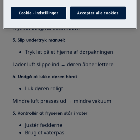
2. Vent før du åbner igen
Cookie - indstillinger
Accepter alle cookies
Vent ca.
30–60 sekunder
efter lukning
Trykket udlignes automatisk
3. Slip undertryk manuelt
Tryk let på et hjørne af dørpakningen
Lader luft slippe ind → døren åbner lettere
4. Undgå at lukke døren hårdt
Luk døren roligt
Mindre luft presses ud → mindre vakuum
5. Kontrollér at fryseren står i vater
Justér fødderne
Brug et vaterpas