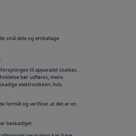
alle små dele og emballage
.
forsyningen til apparatet slukkes.
geholdelse bør udføres, mens
skadige elektronikken, hvis
e formål og verificer, at det er en
t er beskadiget.
professionel reparation kan have