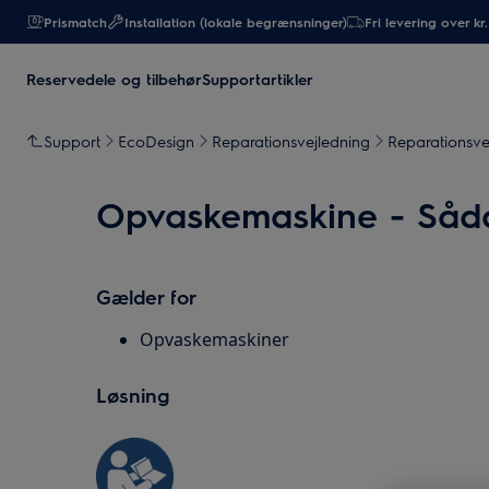
Prismatch
Installation (lokale begrænsninger)
Fri levering over kr
Reservedele og tilbehør
Supportartikler
Support
EcoDesign
Reparationsvejledning
Reparationsve
Opvaskemaskine - Sådan
Gælder for
Opvaskemaskiner
Løsning