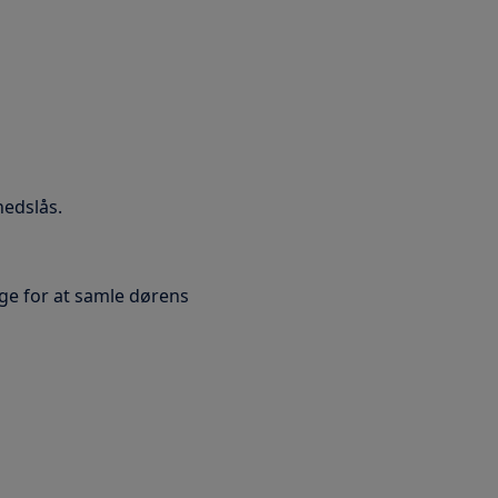
hedslås.
e for at samle dørens