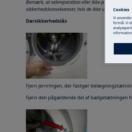
Bemærk, at selvreparation eller ikke-professionel r
sikkerhedskonsekvenser, hvis de ikke udføres ordent
Cookies
Vi anvender
Dørsikkerhedslås
formål. Vi 
analysepartn
information
Fjern jernringen, der fastgør belægningstætnin
Fjern den pågældende del af bælgetætningen f