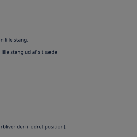
 lille stang.
lle stang ud af sit sæde i
orbliver den i lodret position).