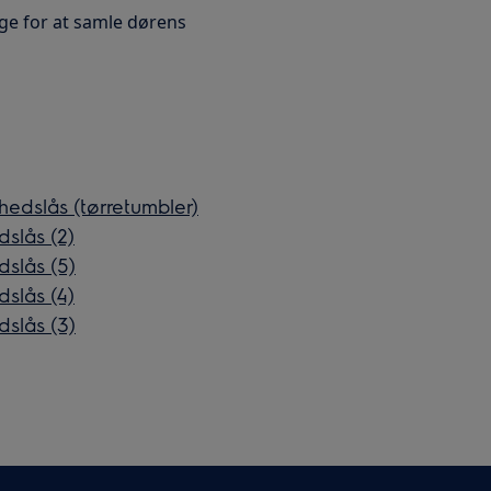
e for at samle dørens
hedslås (tørretumbler)
slås (2)
dslås (5)
slås (4)
dslås (3)