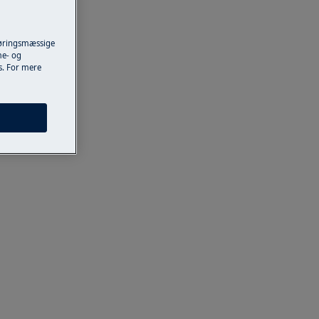
føringsmæssige
me- og
es. For mere