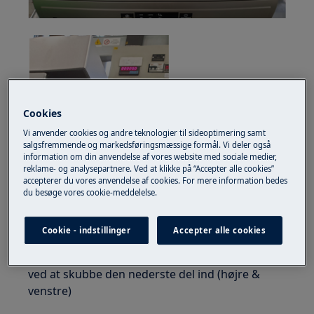
Cookies
Vi anvender cookies og andre teknologier til sideoptimering samt
salgsfremmende og markedsføringsmæssige formål. Vi deler også
information om din anvendelse af vores website med sociale medier,
reklame- og analysepartnere. Ved at klikke på “Accepter alle cookies”
accepterer du vores anvendelse af cookies. For mere information bedes
du besøge vores cookie-meddelelse.
Cookie - indstillinger
Accepter alle cookies
Hvis det er til stede, løsnes og fjernes soklen
ved at skubbe den nederste del ind (højre &
venstre)