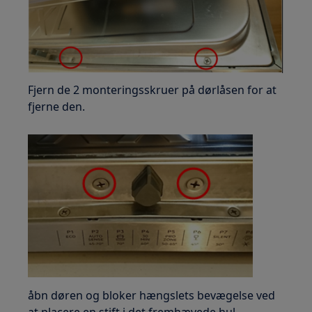
Fjern de 2 monteringsskruer på dørlåsen for at
fjerne den.
åbn døren og bloker hængslets bevægelse ved