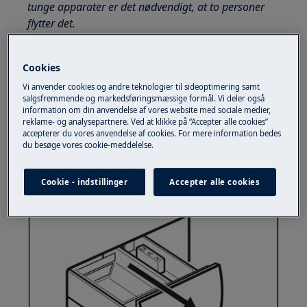
tunge apparater er det nødvendigt, at to personer
flytter det.
Brug altid sikkerhedshandsker og lukket fodtøj.
Cookies
Bemærk, at selvreparation eller ikke-professionel
Vi anvender cookies og andre teknologier til sideoptimering samt
reparation kan have sikkerhedskonsekvenser, hvis de
salgsfremmende og markedsføringsmæssige formål. Vi deler også
ikke udføres ordentligt
information om din anvendelse af vores website med sociale medier,
reklame- og analysepartnere. Ved at klikke på “Accepter alle cookies”
accepterer du vores anvendelse af cookies. For mere information bedes
Sådan demonteres og samles sæbeskuffen
du besøge vores cookie-meddelelse.
1. Træk vaskemiddelskuffen mod dig, indtil den
frigøres af låseelementet.
Cookie - indstillinger
Accepter alle cookies