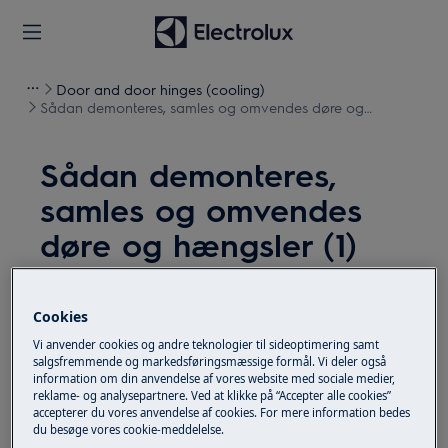
Door and door hinges (cooling)
Sådan demonteres, samles og omvendes døre og
hængsler (1)
Sådan demonteres,
samles og omvendes
døre og hængsler (1)
Løsning
Cookies
Sluk for apparatet, og tag stikket ud af
stikkontakten
Vi anvender cookies og andre teknologier til sideoptimering samt
inden vedligeholdelsesarbejde
.
salgsfremmende og markedsføringsmæssige formål. Vi deler også
information om din anvendelse af vores website med sociale medier,
Vær altid forsigtig, når du flytter apparater. For
reklame- og analysepartnere. Ved at klikke på “Accepter alle cookies”
accepterer du vores anvendelse af cookies. For mere information bedes
tunge apparater er det nødvendigt, at to personer
du besøge vores cookie-meddelelse.
flytter det.