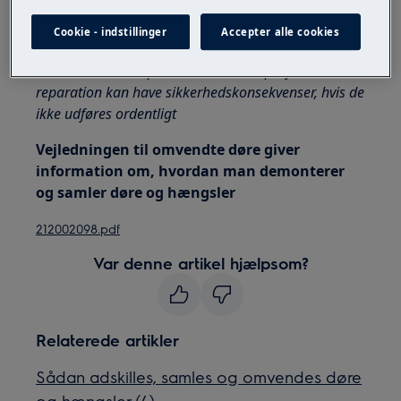
Brug altid sikkerhedshandsker og lukket fodtøj.
Cookie - indstillinger
Accepter alle cookies
Bemærk, at selvreparation eller ikke-professionel
reparation kan have sikkerhedskonsekvenser, hvis de
ikke udføres ordentligt
Vejledningen til omvendte døre giver
information om, hvordan man demonterer
og samler døre og hængsler
212002098.pdf
Var denne artikel hjælpsom?
Relaterede artikler
Sådan adskilles, samles og omvendes døre
og hængsler (4)