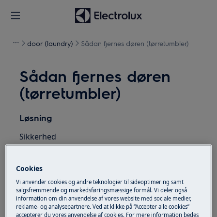
door (laundry)
Sådan fjernes døren (tørretumbler)
Sådan fjernes døren
(tørretumbler)
Løsning
Sikkerhed
Alt arbejde, der skal udføres inde i apparatet,
kræver særlige færdigheder og viden og må
Cookies
kun udføres af kvalificerede og autoriserede
Vi anvender cookies og andre teknologier til sideoptimering samt
serviceteknikere
salgsfremmende og markedsføringsmæssige formål. Vi deler også
information om din anvendelse af vores website med sociale medier,
reklame- og analysepartnere. Ved at klikke på “Accepter alle cookies”
Denne platform er ikke udstyret med en
accepterer du vores anvendelse af cookies. For mere information bedes