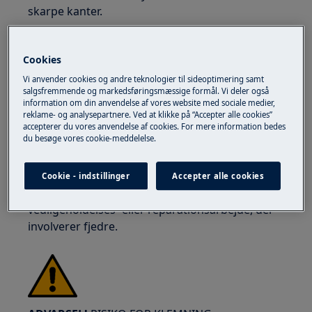
skarpe kanter.
Cookies
Vi anvender cookies og andre teknologier til sideoptimering samt
salgsfremmende og markedsføringsmæssige formål. Vi deler også
ADVARSEL!
RISIKO FOR ØJENSKADE
information om din anvendelse af vores website med sociale medier,
reklame- og analysepartnere. Ved at klikke på “Accepter alle cookies”
accepterer du vores anvendelse af cookies. For mere information bedes
du besøge vores cookie-meddelelse.
Cookie - indstillinger
Accepter alle cookies
Brug sikkerhedsbriller, hvis du udfører
vedligeholdelses- eller reparationsarbejde, der
involverer fjedre.