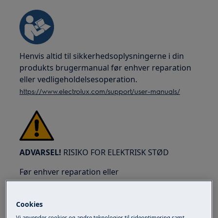
Henvis altid til sikkerhedsoplysningerne i din
produkts brugermanual før enhver reparation
eller vedligeholdelsesoperation.
https://www.electrolux.com/support/user-manuals/
ADVARSEL!
RISIKO FOR ELEKTRISK STØD
Før enhver reparation eller
vedligeholdelsesoperation, deaktiver apparatet
og afbryd stikket fra stikkontakten.
Cookies
Vi anvender cookies og andre teknologier til sideoptimering samt