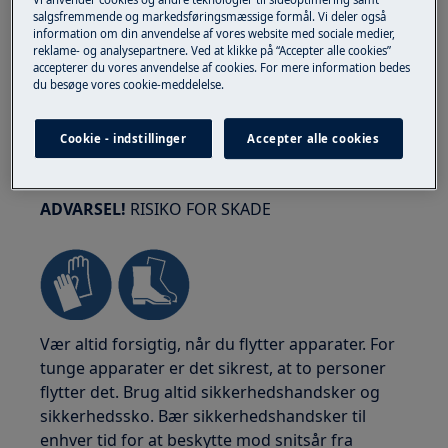
salgsfremmende og markedsføringsmæssige formål. Vi deler også
information om din anvendelse af vores website med sociale medier,
reklame- og analysepartnere. Ved at klikke på “Accepter alle cookies”
accepterer du vores anvendelse af cookies. For mere information bedes
du besøge vores cookie-meddelelse.
Cookie - indstillinger
Accepter alle cookies
ADVARSEL!
RISIKO FOR SKADE
Vær altid forsigtig, når du flytter apparater. For
tunge apparater er det sikrest, at to personer
flytter det. Brug altid sikkerhedshandsker og
sikkerhedssko. Bær sikkerhedshandsker til
enhver tid for at beskytte mod snitsår fra