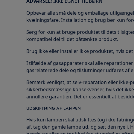
ADVARSEL!
IKKE EGNET TIL BØRN
Opbevar alle små dele og emballage utilgængeli
kvælningsfare. Installation og brug bør kun for
Sørg for kun at bruge produktet til dets tilsigted
kompatibel del til det påtænkte produkt.
Brug ikke eller installer ikke produktet, hvis de
I tilfælde af gasapparater skal alle reparatione
gasrelaterede dele og tilslutninger udføres af e
Bemærk venligst, at selv-reparation eller ikke-
sikkerhedsmæssige konsekvenser, hvis det ikke
annullere garantien. Det er essentielt at besi
UDSKIFTNING AF LAMPEN
Hvis kun lampen skal udskiftes (og ikke fatning
af, tag den gamle lampe ud, og sæt den nye i.