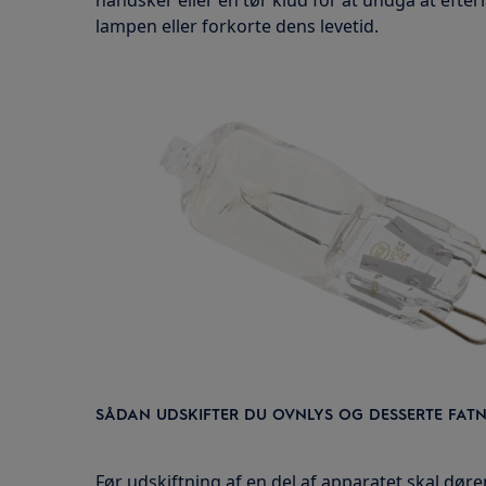
handsker eller en tør klud for at undgå at eft
lampen eller forkorte dens levetid.
SÅDAN UDSKIFTER DU OVNLYS OG DESSERTE FAT
Før udskiftning af en del af apparatet skal dør