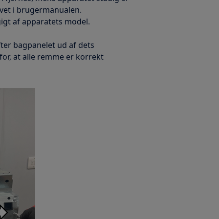
evet i brugermanualen.
gigt af apparatets model.
fter bagpanelet ud af dets
or, at alle remme er korrekt