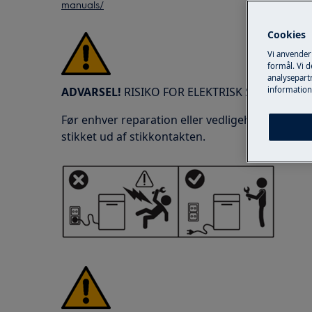
manuals/
Cookies
Vi anvender
formål. Vi 
analysepartn
ADVARSEL!
RISIKO FOR ELEKTRISK STØD
information
Før enhver reparation eller vedligeholdelsesop
stikket ud af stikkontakten.