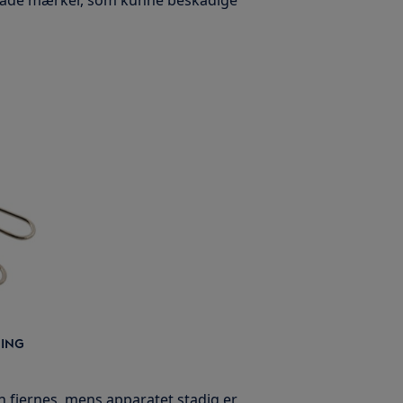
erlade mærker, som kunne beskadige
NING
en fjernes, mens apparatet stadig er