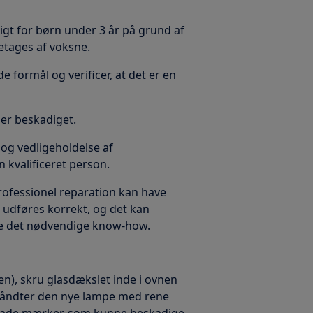
gt for børn under 3 år på grund af
etages af voksne.
e formål og verificer, at det er en
t er beskadiget.
r og vedligeholdelse af
n kvalificeret person.
professionel reparation kan have
 udføres korrekt, og det kan
dde det nødvendige know-how.
en), skru glasdækslet inde i ovnen
 Håndter den nye lampe med rene