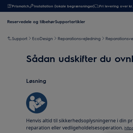
Prismatch
Installation (lokale begrænsninger)
Fri levering over kr
Reservedele og tilbehør
Supportartikler
Support
EcoDesign
Reparationsvejledning
Reparationsve
Sådan udskifter du ovnl
Løsning
Henvis altid til sikkerhedsoplysningerne i din
reparation eller vedligeholdelsesoperation.
http