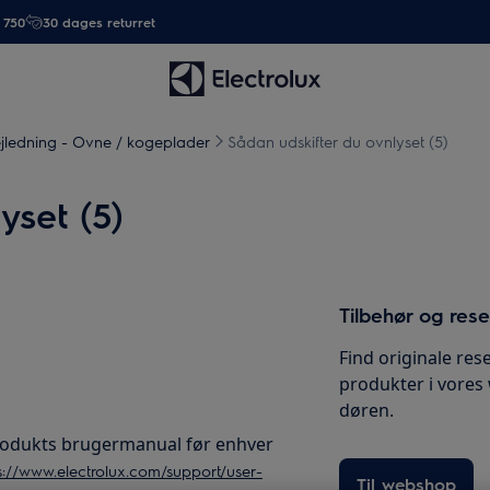
. 750
30 dages returret
jledning - Ovne / kogeplader
Sådan udskifter du ovnlyset (5)
yset (5)
Tilbehør og res
Find originale rese
produkter i vores
døren.
 produkts brugermanual før enhver
s://www.electrolux.com/support/user-
Til webshop