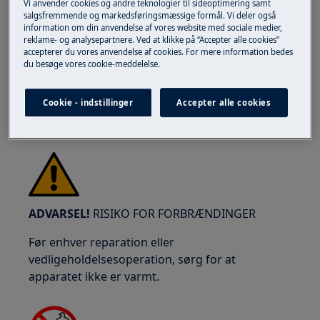
Vi anvender cookies og andre teknologier til sideoptimering samt
salgsfremmende og markedsføringsmæssige formål. Vi deler også
information om din anvendelse af vores website med sociale medier,
reklame- og analysepartnere. Ved at klikke på “Accepter alle cookies”
accepterer du vores anvendelse af cookies. For mere information bedes
du besøge vores cookie-meddelelse.
Brug sikkerhedsbriller, hvis du udfører
Cookie - indstillinger
Accepter alle cookies
vedligeholdelses- eller reparationsarbejde, der
involverer fjedre.
ADVARSEL!
RISIKO FOR FORBRÆNDINGER
Før enhver reparation eller
vedligeholdelsesoperation, sørg for at
apparatet ikke er varmt.