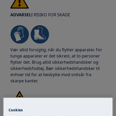
ADVARSEL!
RISIKO FOR SKADE
Vær altid forsigtig, når du flytter apparater. For
tunge apparater er det sikrest, at to personer
flytter det. Brug altid sikkerhedshandsker og
sikkerhedsfodtøj. Bær sikkerhedshandsker til
enhver tid for at beskytte mod snitsår fra
skarpe kanter.
Cookies
ADVARSEL!
RISIKO FOR ØJENSKADE