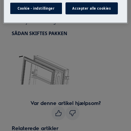
Bemærk, at selvreparation eller ikke-professionel
Cookie - indstillinger
Accepter alle cookies
reparation kan have sikkerhedskonsekvenser, hvis de
ikke udføres ordentligt
SÅDAN SKIFTES PAKKEN
Var denne artikel hjælpsom?
Relaterede artikler