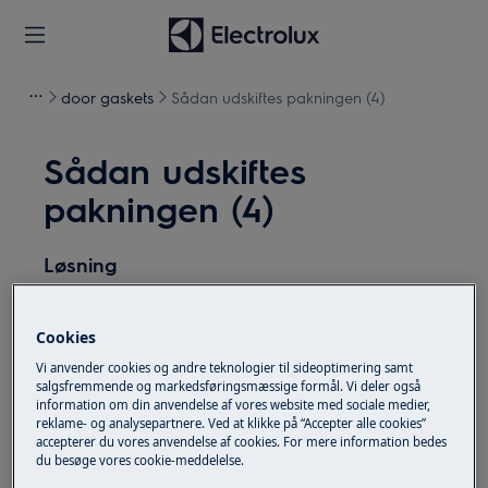
door gaskets
Sådan udskiftes pakningen (4)
Sådan udskiftes
pakningen (4)
Løsning
Sluk for apparatet, og tag stikket ud af
stikkontakten
inden vedligeholdelsesarbejde
.
Cookies
Vi anvender cookies og andre teknologier til sideoptimering samt
Vær altid forsigtig, når du flytter apparater. For
salgsfremmende og markedsføringsmæssige formål. Vi deler også
tunge apparater er det nødvendigt, at to personer
information om din anvendelse af vores website med sociale medier,
reklame- og analysepartnere. Ved at klikke på “Accepter alle cookies”
flytter det.
accepterer du vores anvendelse af cookies. For mere information bedes
du besøge vores cookie-meddelelse.
Brug altid sikkerhedshandsker og lukket fodtøj.