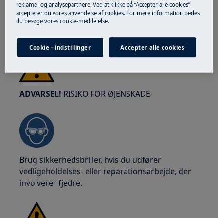
reklame- og analysepartnere. Ved at klikke på “Accepter alle cookies”
sikkerhedsfodtøj. Bær sikkerhedshandsker til
accepterer du vores anvendelse af cookies. For mere information bedes
enhver tid for at beskytte mod snit fra skarpe
du besøge vores cookie-meddelelse.
kanter.
Cookie - indstillinger
Accepter alle cookies
ADVARSEL!
RISIKO FOR ØJENSKADE
Brug sikkerhedsbriller, hvis du udfører
vedligeholdelses- eller reparationsarbejde, der
involverer fjedre.