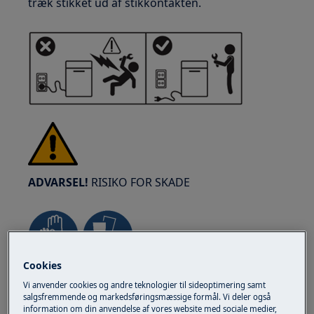
træk stikket ud af stikkontakten.
ADVARSEL!
RISIKO FOR SKADE
Cookies
Vær altid forsigtig, når du flytter apparater. For
Vi anvender cookies og andre teknologier til sideoptimering samt
tunge apparater er det sikrest, at to personer
salgsfremmende og markedsføringsmæssige formål. Vi deler også
flytter det. Brug altid sikkerhedshandsker og
information om din anvendelse af vores website med sociale medier,