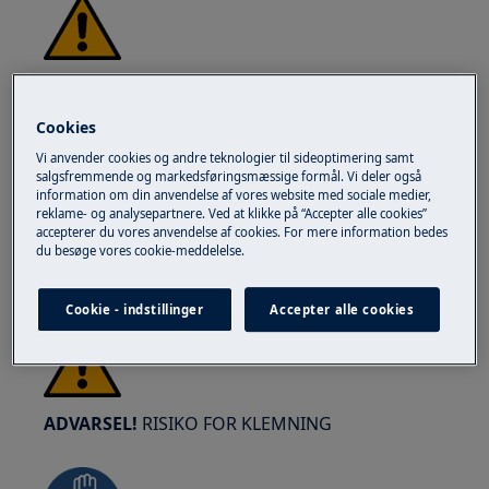
ADVARSEL!
RISIKO FOR ØJENSKADE
Cookies
Vi anvender cookies og andre teknologier til sideoptimering samt
salgsfremmende og markedsføringsmæssige formål. Vi deler også
information om din anvendelse af vores website med sociale medier,
reklame- og analysepartnere. Ved at klikke på “Accepter alle cookies”
Brug sikkerhedsbriller, hvis du udfører
accepterer du vores anvendelse af cookies. For mere information bedes
du besøge vores cookie-meddelelse.
vedligeholdelses- eller reparationsarbejde, der
involverer fjedre.
Cookie - indstillinger
Accepter alle cookies
ADVARSEL!
RISIKO FOR KLEMNING