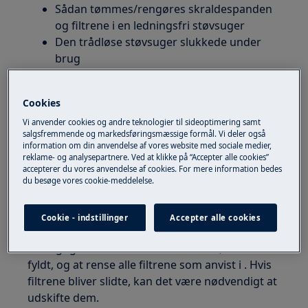
Sådan tømmes/rengøres skraldespanden
og filtrene i en ledningsfri støvsuger
Den trådløse støvsuger slukkede under
brug
Gælder for
Cookies
Trådløse støvsugere Electrolux Well-
Vi anvender cookies og andre teknologier til sideoptimering samt
salgsfremmende og markedsføringsmæssige formål. Vi deler også
Q6/Q7/Q8
information om din anvendelse af vores website med sociale medier,
Trådløse støvsugere Electrolux 500-serien
reklame- og analysepartnere. Ved at klikke på “Accepter alle cookies”
(Clean 500 / Hygienic 500 / Animal 500)
accepterer du vores anvendelse af cookies. For mere information bedes
du besøge vores cookie-meddelelse.
Løsning
Cookie - indstillinger
Accepter alle cookies
For at vedligeholde din trådløse støvsuger, er
det vigtigt at tømme støvbeholderen, når den er
fyldt, og at rense alle filtrene som anvist i . Hvis
filtrene bliver slidte, kan det være nødvendigt at
udskifte dem.