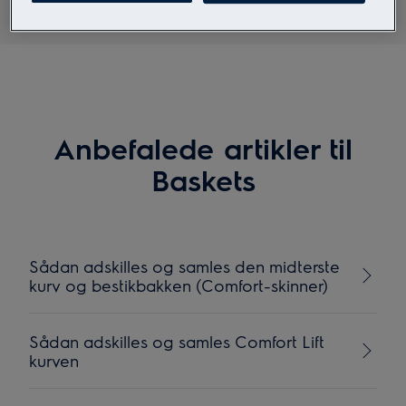
Anbefalede artikler til
Baskets
Sådan adskilles og samles den midterste
kurv og bestikbakken (Comfort-skinner)
Sådan adskilles og samles Comfort Lift
kurven