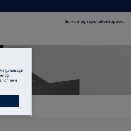
Service og reparation
Support
føringsmæssige
me- og
es. For mere