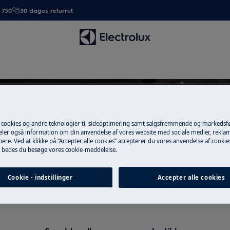
. 750
30 dages returret
 cookies og andre teknologier til sideoptimering samt salgsfremmende og markeds
deler også information om din anvendelse af vores website med sociale medier, rekla
Support til Varmeskuffe
ere. Ved at klikke på “Accepter alle cookies” accepterer du vores anvendelse af cooki
 bedes du besøge vores cookie-meddelelse.
Cookie - indstillinger
Accepter alle cookies