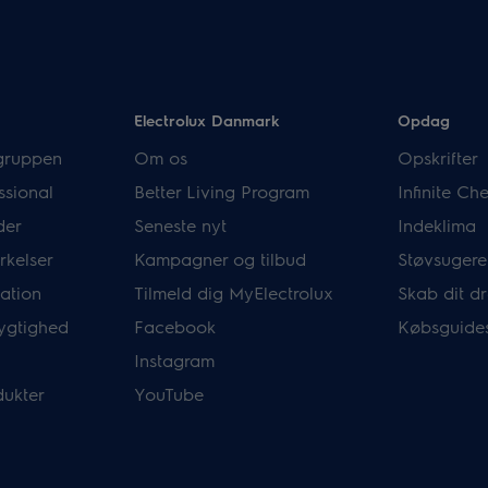
Electrolux Danmark
Opdag
gruppen
Om os
Opskrifter
ssional
Better Living Program
Infinite C
der
Seneste nyt
Indeklima
rkelser
Kampagner og tilbud
Støvsugere
mation
Tilmeld dig MyElectrolux
Skab dit 
ygtighed
Facebook
Købsguide
Instagram
dukter
YouTube