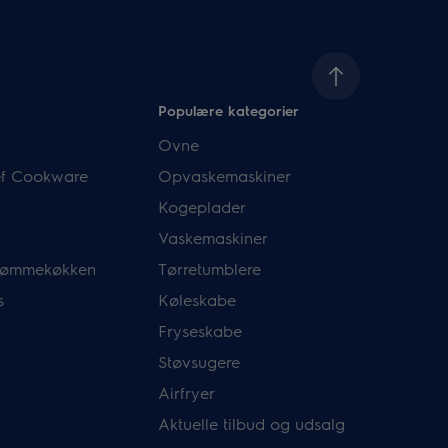
Populære kategorier
Ovne
hef Cookware
Opvaskemaskiner
Kogeplader
Vaskemaskiner
drømmekøkken
Tørretumblere
s
Køleskabe
Fryseskabe
Støvsugere
Airfryer
Aktuelle tilbud og udsalg