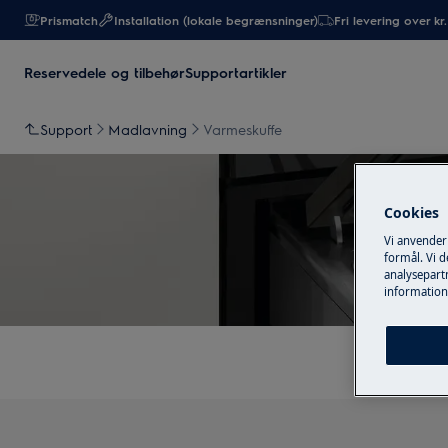
Prismatch
Installation (lokale begrænsninger)
Fri levering over kr
Reservedele og tilbehør
Supportartikler
Support
Madlavning
Varmeskuffe
Cookies
Vi anvender
formål. Vi 
analysepartn
information