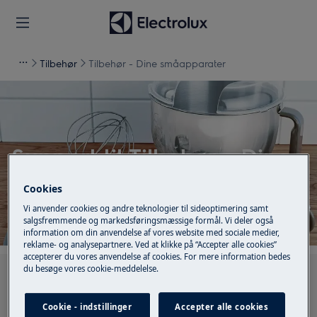
Tilbehør
Tilbehør - Dine småapparater
Support til Tilbehør - Dine
småapparater
Cookies
Vi anvender cookies og andre teknologier til sideoptimering samt
salgsfremmende og markedsføringsmæssige formål. Vi deler også
information om din anvendelse af vores website med sociale medier,
reklame- og analysepartnere. Ved at klikke på “Accepter alle cookies”
accepterer du vores anvendelse af cookies. For mere information bedes
du besøge vores cookie-meddelelse.
Søg blandt vores supportartikler
Cookie - indstillinger
Accepter alle cookies