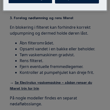
Start et udpumpningsprogram.
Start eventuelt et centrifugeringsprogram.
3. Foretag nødtømning og rens filteret
En blokering i filteret kan forhindre korrekt
udpumpning og dermed holde døren låst.
Åbn filterområdet.
Opsaml vandet i en bakke eller beholder.
Tøm vaskemaskinen gradvist.
Rens filteret.
Fjern eventuelle fremmedlegemer.
Kontroller at pumpehjulet kan dreje frit.
→
Se Electrolux vaskemaskine – sådan renser du
filteret trin for trin
På nogle modeller findes en separat
nødafløbsslange.