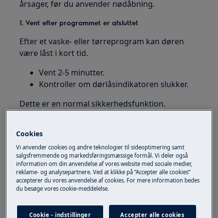
årsager, før du anvender nødåbning.
1. Vent efter programmet er afsluttet
Efter et vaske- eller tørreprogram kan døren
være låst i kort tid.
Vent 2-5 minutter.
Kontroller om dørlåsindikatoren slukker.
Dette er en normal sikkerhedsfunktion.
2. Kontrollér om der er vand i tromlen
Cookies
Hvis vaskemaskinen registrerer vand i tromlen,
Vi anvender cookies og andre teknologier til sideoptimering samt
forbliver døren låst.
salgsfremmende og markedsføringsmæssige formål. Vi deler også
information om din anvendelse af vores website med sociale medier,
Kontroller om der er vand i tromlen.
reklame- og analysepartnere. Ved at klikke på “Accepter alle cookies”
accepterer du vores anvendelse af cookies. For mere information bedes
Kontroller at programmet er afsluttet.
du besøge vores cookie-meddelelse.
Hvis der er vand i vaskemaskinen:
Cookie - indstillinger
Accepter alle cookies