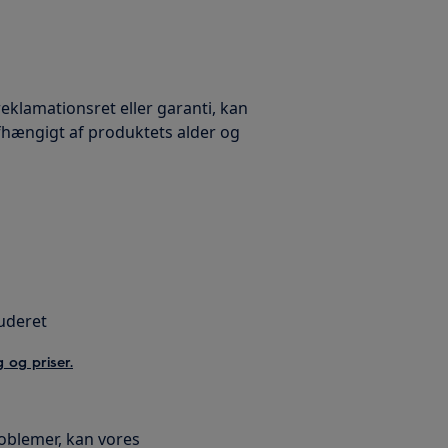
eklamationsret eller garanti, kan
fhængigt af produktets alder og
luderet
 og priser.
roblemer, kan vores