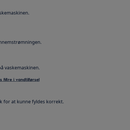
vaskemaskinen.
gennemstrømningen.
 på vaskemaskinen.
iltre i vandtilførsel
 for at kunne fyldes korrekt.