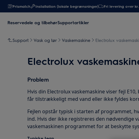
Prismatch
Installation (lokale begrænsninger)
Fri levering over kr
Reservedele og tilbehør
Supportartikler
Support
Vask og tør
Vaskemaskine
Electrolux vaskemaski
Electrolux vaskemaskine
Problem
Hvis din Electrolux vaskemaskine viser fejl E10
får tilstrækkeligt med vand eller ikke fyldes kor
Fejlen opstår typisk i starten af programmet, 
ind. Hvis der ikke registreres den nødvendig
vaskemaskinen programmet for at beskytte sy
Typiske tegn