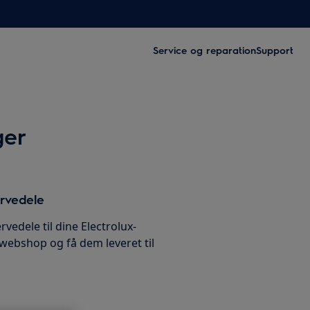
Service og reparation
Support
ger
ervedele
rvedele til dine Electrolux-
 webshop og få dem leveret til