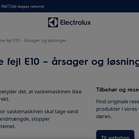
. 750
30 dages returret
ne fejl E10 – årsager og løsninger
 fejl E10 – årsager og løsnin
Tilbehør og res
, betyder det, at vaskemaskinen ikke
rekt.
Find originale rese
produkter i vores
hvor vaskemaskinen skal tage vand
døren.
e vandmængde, stopper
stemet.
Til webshop