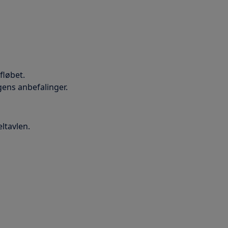
fløbet.
gens anbefalinger.
ltavlen.