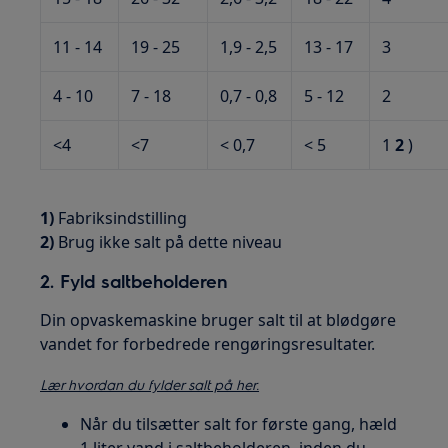
11 - 14
19 - 25
1,9 - 2,5
13 - 17
3
4 - 10
7 - 18
0,7 - 0,8
5 - 12
2
<4
<7
< 0,7
< 5
1
2
)
1)
Fabriksindstilling
2)
Brug ikke salt på dette niveau
2. Fyld saltbeholderen
Din opvaskemaskine bruger salt til at blødgøre
vandet for forbedrede rengøringsresultater.
Lær hvordan du fylder salt på her.
Når du tilsætter salt for første gang, hæld
1 liter vand i saltbeholderen, inden du