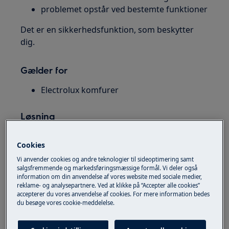
problemet opstår ved bestemte funktioner
Det er en sikkerhedsfunktion, som beskytter
dig.
Gælder for
Electrolux komfurer
Løsning
Start med de vigtigste kontroller.
Cookies
Start med sikkerhed
Vi anvender cookies og andre teknologier til sideoptimering samt
salgsfremmende og markedsføringsmæssige formål. Vi deler også
brug ikke komfuret gentagne gange
information om din anvendelse af vores website med sociale medier,
reklame- og analysepartnere. Ved at klikke på “Accepter alle cookies”
lad det stå slukket indtil fejlen er afklaret
accepterer du vores anvendelse af cookies. For mere information bedes
du besøge vores cookie-meddelelse.
1. Nulstil HFI / HPFI
gå til eltavlen