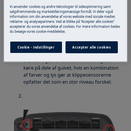
Løsning
Vi anvender cookies og andre teknologier til sideoptimering samt
Prøv at flytte robotten til et andet type gulv
salgsfremmende og markedsføringsmæssige formål. Vi deler også
information om din anvendelse af vores website med sociale medier,
og teste om det løser problemet.Hvis
reklame- og analysepartnere. Ved at klikke på “Accepter alle cookies”
robotten ikke vil køre kan årsagen være
accepterer du vores anvendelse af cookies. For mere information bedes
du besøge vores cookie-meddelelse.
hvis gulvet er meget mørkt / sort.
Dette kan i få tilfælde få klippesensorerne
til at tro at robotten står på en afsats og
Cookie - indstillinger
Accepter alle cookies
derfor ikke vil fortsætte ud over den.
Det kan også få robotten til at undgå at
køre på dele af gulvet, hvis en kombination
af farver og lys gør at klippesensorerne
opfatter det som en stor niveau forskel.