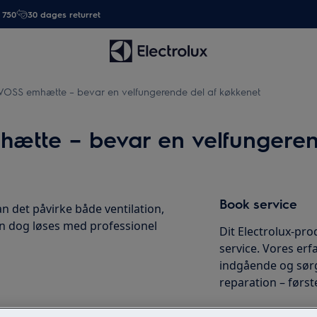
. 750
30 dages returret
 VOSS emhætte – bevar en velfungerende del af køkkenet
ætte – bevar en velfungeren
Book service
 det påvirke både ventilation,
an dog løses med professionel
Dit Electrolux-pro
service. Vores erf
indgående og sørg
reparation – først