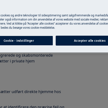
Book online nu
 cookies og andre teknologier til sideoptimering samt salgsfremmende og markeds
deler også information om din anvendelse af vores website med sociale medier, rekla
ere. Ved at klikke på “Accepter alle cookies” accepterer du vores anvendelse af cooki
danske køkkener i mange år og kan
 bedes du besøge vores cookie-meddelelse.
 hverdagen.
Cookie - indstillinger
Accepter alle cookies
egrerede og skabsmonterede
ter i private hjem
mhætter udført direkte hjemme hos
r at identificere den præcise fejl og