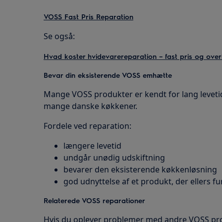
VOSS Fast Pris Reparation
Se også:
Hvad koster hvidevarereparation – fast pris og over
Bevar din eksisterende VOSS emhætte
Mange VOSS produkter er kendt for lang levetid 
mange danske køkkener.
Fordele ved reparation:
længere levetid
undgår unødig udskiftning
bevarer den eksisterende køkkenløsning
god udnyttelse af et produkt, der ellers f
Relaterede VOSS reparationer
Hvis du oplever problemer med andre VOSS pro