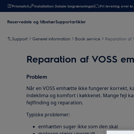
Prismatch
Installation (lokale begrænsninger)
Fri levering over kr
Reservedele og tilbehør
Supportartikler
Support
Generel information
Book service
Reparation af
Reparation af VOSS emh
Problem
Når en VOSS emhætte ikke fungerer korrekt, kan
indeklima og komfort i køkkenet. Mange fejl k
fejlfinding og reparation.
Typiske problemer:
emhætten suger ikke som den skal
motoren støjer unormalt