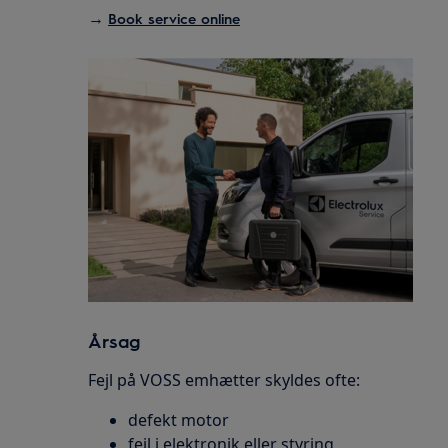
→
Book service online
Årsag
Fejl på VOSS emhætter skyldes ofte:
defekt motor
fejl i elektronik eller styring