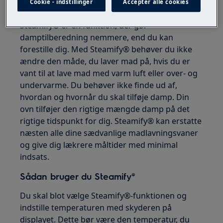
lækrere måltider.
Cookie - indstillinger
Accepter alle cookies
Steamify® er en funktion, der gør
damptilberedning nemmere, end du kan
forestille dig. Med Steamify® behøver du ikke
ændre den måde, du laver mad på, hvis du er
vant til at lave mad med varm luft eller over- og
undervarme. Du behøver ikke finde ud af,
hvordan og hvornår du skal tilføje damp. Din
ovn tilføjer den rigtige mængde damp på det
rigtige tidspunkt for dig. Steamify® kan erstatte
næsten alle dine sædvanlige madlavningsvaner
og give dig lækrere måltider med minimal
indsats.
Sådan bruger du Steamify®
Du skal blot vælge Steamify®-funktionen og
indstille temperaturen med skyderen på
displayet. Dette bør være den temperatur, du