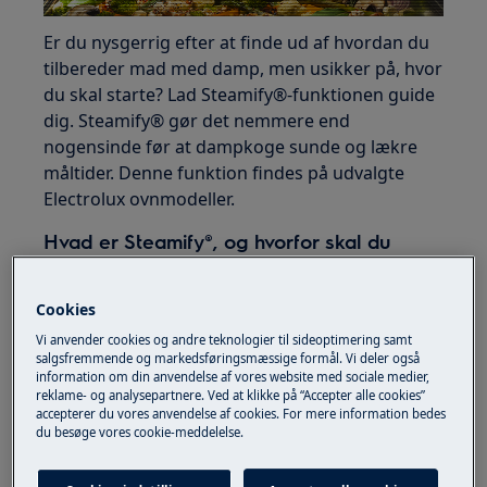
Er du nysgerrig efter at finde ud af hvordan du
tilbereder mad med damp, men usikker på, hvor
du skal starte? Lad Steamify®-funktionen guide
dig. Steamify® gør det nemmere end
nogensinde før at dampkoge sunde og lækre
måltider. Denne funktion findes på udvalgte
Electrolux ovnmodeller.
Hvad er Steamify®, og hvorfor skal du
bruge funktionen?
De fleste mennesker er ikke klar over de mange
Cookies
fordele der er ved damp. Madlavning med damp
Vi anvender cookies og andre teknologier til sideoptimering samt
bevarer næringsstoffer, vitaminer, farver og
salgsfremmende og markedsføringsmæssige formål. Vi deler også
information om din anvendelse af vores website med sociale medier,
smag. Dine måltider vil indeholde mindre fedt,
reklame- og analysepartnere. Ved at klikke på “Accepter alle cookies”
da du bruger mindre olie, og det bliver let at
accepterer du vores anvendelse af cookies. For mere information bedes
du besøge vores cookie-meddelelse.
bevare madens saftighed. Når du laver mad ved
hjælp af damp, kan du se frem til sundere og