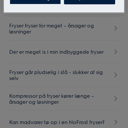
Låget på kummefryser er svær at åbne
Fryser fryser for meget – årsager og
løsninger
Der er meget is i min indbyggede fryser
Fryser går pludselig i stå - slukker af sig
selv
Kompressor på fryser kører længe –
årsager og løsninger
Kan madvarer tø op i en NoFrost fryser?