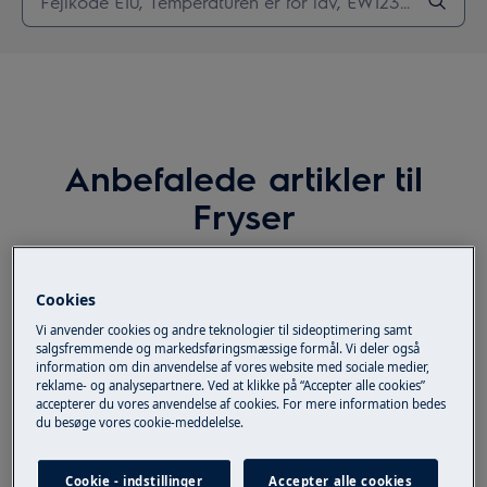
Anbefalede artikler til
Fryser
Cookies
Temperatur i fryser er for lav – årsager og
Vi anvender cookies og andre teknologier til sideoptimering samt
løsninger
salgsfremmende og markedsføringsmæssige formål. Vi deler også
information om din anvendelse af vores website med sociale medier,
reklame- og analysepartnere. Ved at klikke på “Accepter alle cookies”
accepterer du vores anvendelse af cookies. For mere information bedes
Fryser laver ikke isterninger
du besøge vores cookie-meddelelse.
Cookie - indstillinger
Accepter alle cookies