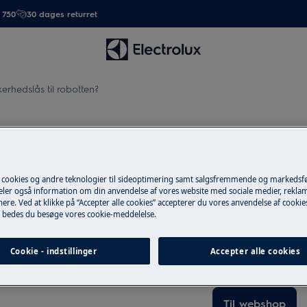
. 750
30 dages returret
erhedslås til robotten?
hedslås til robotten?
 cookies og andre teknologier til sideoptimering samt salgsfremmende og markeds
deler også information om din anvendelse af vores website med sociale medier, rekla
Tilbehør og res
er
ere. Ved at klikke på “Accepter alle cookies” accepterer du vores anvendelse af cooki
 bedes du besøge vores cookie-meddelelse.
Find originale rese
produkter i vores
Cookie - indstillinger
Accepter alle cookies
døren.
Til webshop