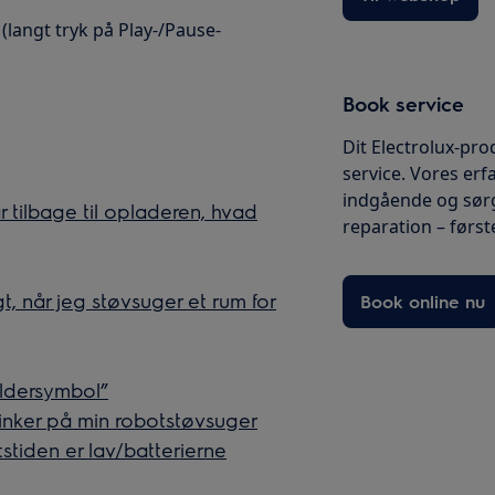
 (langt tryk på Play-/Pause-
Book service
Dit Electrolux-pro
service. Vores erf
indgående og sørg
tilbage til opladeren, hvad
reparation – først
 når jeg støvsuger et rum for
Book online nu
oldersymbol”
linker på min robotstøvsuger
tstiden er lav/batterierne