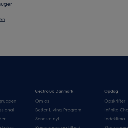
suger
Pen
Electrolux Danmark
Opdag
gruppen
Om os
Opskrifter
ssional
Better Living Program
Infinite C
der
Seneste nyt
Indeklima
rkelser
Kampagner og tilbud
Støvsugere