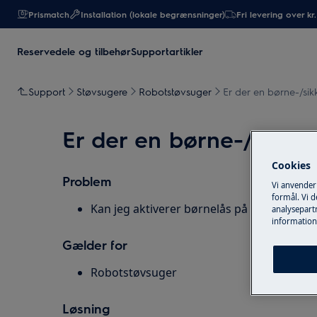
Prismatch
Installation (lokale begrænsninger)
Fri levering over kr
Reservedele og tilbehør
Supportartikler
Support
Støvsugere
Robotstøvsuger
Er der en børne-/sikk
Er der en børne-/sikker
Cookies
Problem
Vi anvender
formål. Vi 
Kan jeg aktiverer børnelås på min støvsug
analysepartn
information
Gælder for
Robotstøvsuger
Løsning