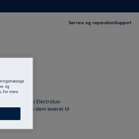
Service og reparation
Support
føringsmæssige
me- og
ervedele
es. For mere
rvedele til dine Electrolux-
 webshop og få dem leveret til