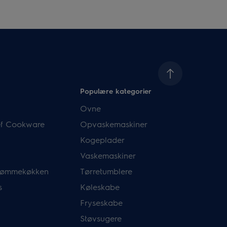
Populære kategorier
Ovne
hef Cookware
Opvaskemaskiner
Kogeplader
Vaskemaskiner
drømmekøkken
Tørretumblere
s
Køleskabe
Fryseskabe
Støvsugere