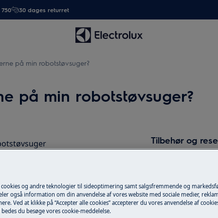
. 750
30 dages returret
rierne på min robotstøvsuger?
rne på min robotstøvsuger?
Tilbehør og res
obotstøvsuger
Find originale rese
produkter i vores
døren.
 cookies og andre teknologier til sideoptimering samt salgsfremmende og markeds
deler også information om din anvendelse af vores website med sociale medier, rekla
ere. Ved at klikke på “Accepter alle cookies” accepterer du vores anvendelse af cooki
 bedes du besøge vores cookie-meddelelse.
Til webshop