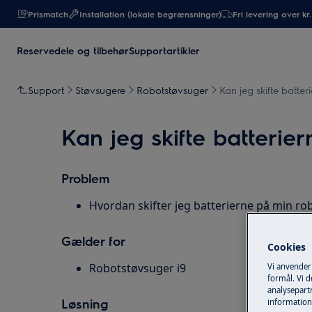
Prismatch
Installation (lokale begrænsninger)
Fri levering over kr
Reservedele og tilbehør
Supportartikler
Support
Støvsugere
Robotstøvsuger
Kan jeg skifte batte
Kan jeg skifte batterie
Problem
Hvordan skifter jeg batterierne på min r
Gælder for
Cookies
Robotstøvsuger i9
Vi anvender
formål. Vi 
analysepartn
Løsning
information