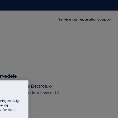
Service og reparation
Support
ervedele
rvedele til dine Electrolux-
 webshop og få dem leveret til
føringsmæssige
me- og
es. For mere