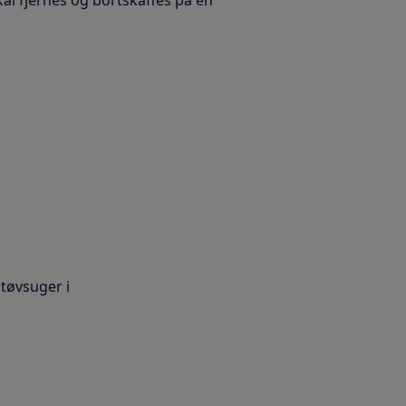
kal fjernes og bortskaffes på en
støvsuger i