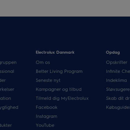
Electrolux Danmark
Opdag
gruppen
Om os
Opskrifter
ssional
Better Living Program
Infinite C
der
Seneste nyt
Indeklima
rkelser
Kampagner og tilbud
Støvsugere
mation
Tilmeld dig MyElectrolux
Skab dit 
ygtighed
Facebook
Købsguide
Instagram
dukter
YouTube