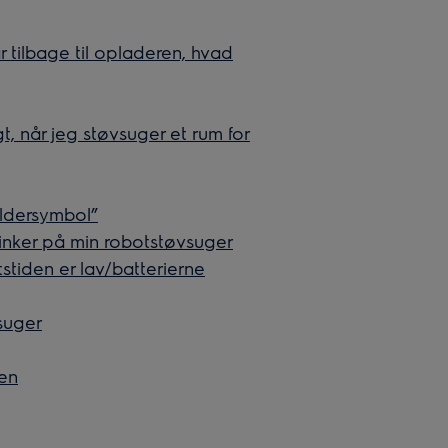
tilbage til opladeren, hvad
 når jeg støvsuger et rum for
oldersymbol”
linker på min robotstøvsuger
tstiden er lav/batterierne
suger
Pen