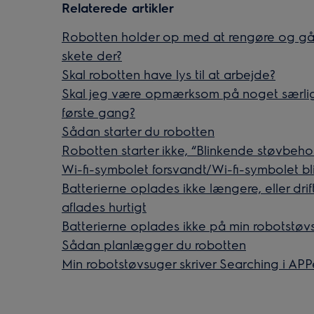
Relaterede artikler
Robotten holder op med at rengøre og går 
skete der?
Skal robotten have lys til at arbejde?
Skal jeg være opmærksom på noget særligt,
første gang?
Sådan starter du robotten
Robotten starter ikke, “Blinkende støvbeh
Wi-fi-symbolet forsvandt/Wi-fi-symbolet b
Batterierne oplades ikke længere, eller drif
aflades hurtigt
Batterierne oplades ikke på min robotstøv
Sådan planlægger du robotten
Min robotstøvsuger skriver Searching i AP