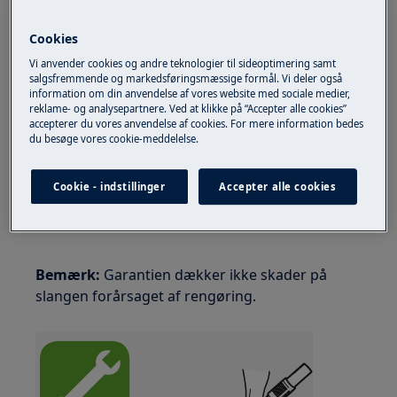
Tips til at fjerne tilstopningen
Cookies
Rengør slangen ved forsigtigt at klemme på den
Vi anvender cookies og andre teknologier til sideoptimering samt
udefra.
salgsfremmende og markedsføringsmæssige formål. Vi deler også
information om din anvendelse af vores website med sociale medier,
Blæs gennem slangen eller røret med f.eks. en
reklame- og analysepartnere. Ved at klikke på “Accepter alle cookies”
accepterer du vores anvendelse af cookies. For mere information bedes
cykelpumpe. Du kan muligvis også fjerne
du besøge vores cookie-meddelelse.
blokeringen med en strikkepind eller
afløbsrensekabel. Tag handsker på, inden du
Cookie - indstillinger
Accepter alle cookies
sætter fingrene i røret eller slangen.
Bemærk:
Garantien dækker ikke skader på
slangen forårsaget af rengøring.