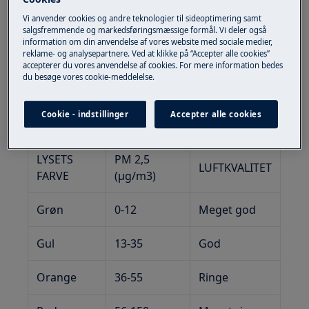
Løsning
Vi anvender cookies og andre teknologier til sideoptimering samt
Luftkvalitetslampen viser luftkvaliteten i
salgsfremmende og markedsføringsmæssige formål. Vi deler også
information om din anvendelse af vores website med sociale medier,
realtid ved hjælp af forskelligt farvede lys.
reklame- og analysepartnere. Ved at klikke på “Accepter alle cookies”
Som vist nedenfor:
accepterer du vores anvendelse af cookies. For mere information bedes
du besøge vores cookie-meddelelse.
Cookie - indstillinger
Accepter alle cookies
LYSETS
PM 2,5
LUFTKVALITET
FARVE
(μg/m3)
Grøn
0-12
Meget god
Gul
13-35
God
Orange
36-55
Ringe