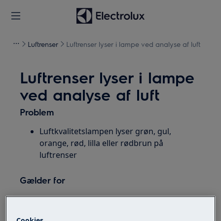
Luftrenser
Luftrenser lyser i lampe ved analyse af luft
Luftrenser lyser i lampe
ved analyse af luft
Problem
Luftkvalitetslampen lyser grøn, gul,
orange, rød, lilla eller rødbrun på
luftrenser
Gælder for
Luftrenser PureA9
Cookies